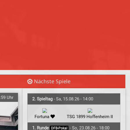
Nächste Spiele
:59 Uhr
2. Spieltag
- Sa, 15.08.26 - 14:00
Fortuna
TSG 1899 Hoffenheim II
1. Runde
- So, 23.08.26 - 18:00
DFB-Pokal