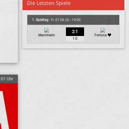
Die Letzten Spiele
1. Spieltag
- Fr, 07.08.26 - 19:00
2:1
Mannheim
Fortuna
1:0
:01 Uhr