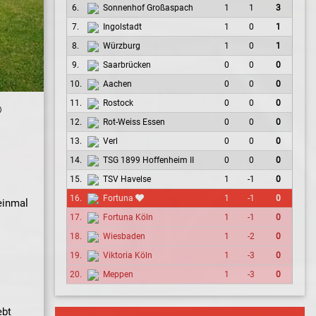
6.
Sonnenhof Großaspach
1
1
3
7.
Ingolstadt
1
0
1
8.
Würzburg
1
0
1
9.
Saarbrücken
0
0
0
10.
Aachen
0
0
0
11.
Rostock
0
0
0
️
12.
Rot-Weiss Essen
0
0
0
13.
Verl
0
0
0
14.
TSG 1899 Hoffenheim II
0
0
0
15.
TSV Havelse
1
-1
0
16.
Fortuna
1
-1
0
einmal
17.
Fortuna Köln
1
-1
0
18.
Wiesbaden
1
-2
0
19.
Viktoria Köln
1
-3
0
20.
Meppen
1
-3
0
ebt