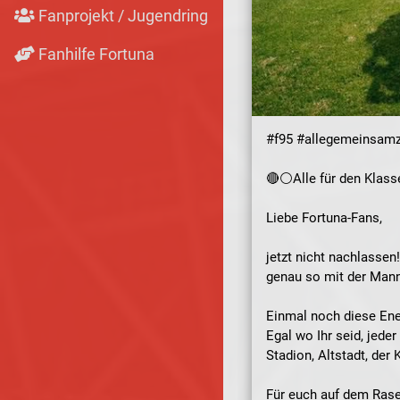
Fanprojekt / Jugendring
Fanhilfe Fortuna
#f95 #allegemeinsamz
🔴⚪️Alle für den Klass
Liebe Fortuna-Fans,
jetzt nicht nachlassen
genau so mit der Man
Einmal noch diese Ene
Egal wo Ihr seid, jeder
Stadion, Altstadt, d
Für euch auf dem Rasen