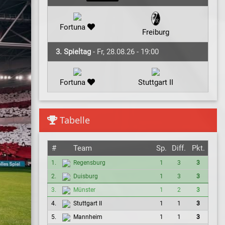
Fortuna
Freiburg
3. Spieltag
- Fr, 28.08.26 - 19:00
Fortuna
Stuttgart II
Tabelle
#
Team
Sp.
Diff.
Pkt.
1.
Regensburg
1
3
3
2.
Duisburg
1
3
3
3.
Münster
1
2
3
4.
Stuttgart II
1
1
3
5.
Mannheim
1
1
3